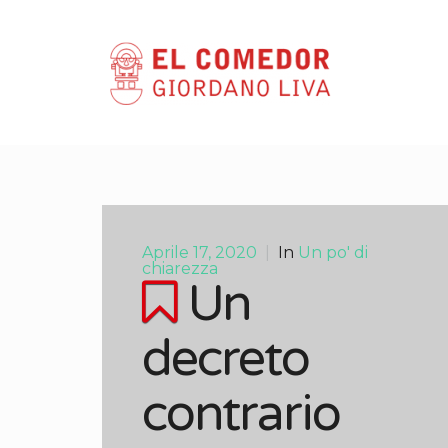
Aprile 17, 2020
|
In
Un po' di
chiarezza
Un
decreto
contrario