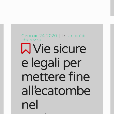
Gennaio 24, 2020
|
In
Un po' di
chiarezza
Vie sicure
e legali per
mettere fine
all’ecatombe
nel