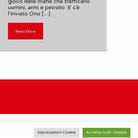
gioco delle mafie che trafficano
uomini, armi e petrolio. E c’è
l’inviato Onu […]
Read More
Impostazioni Cookie
Accetta tutti i Cookie