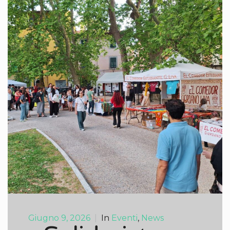
Giugno 9, 2026
|
In
Eventi
,
News