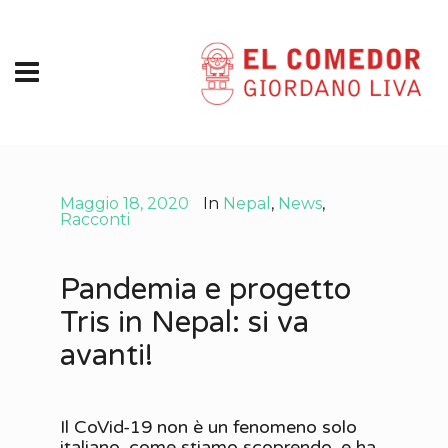
Maggio 18, 2020
In
Nepal
,
News
,
Racconti
Pandemia e progetto
Tris in Nepal: si va
avanti!
Il CoVid-19 non è un fenomeno solo
italiano, come stiamo scoprendo, e ha