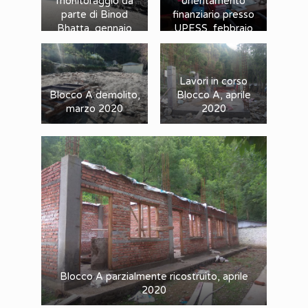
monitoraggio da
orientamento
parte di Binod
finanziario presso
Bhatta, gennaio
UPESS, febbraio
2020
2020
Lavori in corso
Blocco A demolito,
Blocco A, aprile
marzo 2020
2020
Blocco A parzialmente ricostruito, aprile
2020