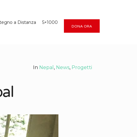
tegno a Distanza
5×1000
DONA ORA
In
Nepal
,
News
,
Progetti
al