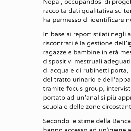
Nepal, occupandosi di progett
raccolta dati qualitativa su te
ha permesso di identificare n
In base ai report stilati negl
riscontrati è la gestione dell’
i
ragazze e bambine in età mest
dispositivi mestruali adeguat
di acqua e di rubinetti porta,
del tratto urinario e dell’app
tramite focus group, interviste
portato ad un’analisi più appr
scuola e delle zone circostant
Secondo le stime della Banca
hanno accesso ad un'igiene ad