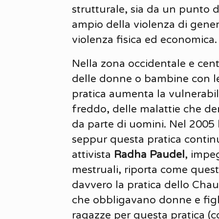
strutturale, sia da un punto d
ampio della violenza di gener
violenza fisica ed economica.
Nella zona occidentale e cent
delle donne o bambine con le 
pratica aumenta la vulnerabil
freddo, delle malattie che der
da parte di uomini. Nel 2005 
seppur questa pratica continu
attivista
Radha Paudel
, impeg
mestruali, riporta come ques
davvero la pratica dello Cha
che obbligavano donne e figl
ragazze per questa pratica (c