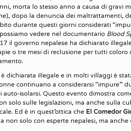
anni, morta lo stesso anno a causa di gravi m
ne), dopo la denuncia dei maltrattamenti, deg
bito durante questi giorni considerati “impur
me possiamo vedere nel documentario
Blood Sp
17 il governo nepalese ha dichiarato illegal
ie o tre mesi di reclusione per tutti color
lamento.
 dichiarata illegale e in molti villaggi è sta
onne continuano a considerarsi “impure” dur
auto-isolarsi. Questo evento dimostra com
non solo sulle legislazioni, ma anche sulla cu
ale. Ed è in quest’ottica che
El Comedor Gi
ma non solo con esperte nepalesi, ma anche