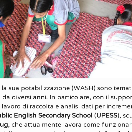
 e la sua potabilizzazione (WASH) sono temat
da diversi anni. In particolare, con il suppo
avoro di raccolta e analisi dati per incremen
blic English Secondary School
(
UPESS
), sc
rug
, che attualmente lavora come funzionari