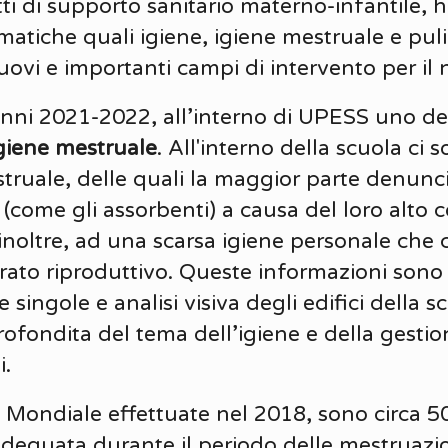
i di supporto sanitario materno-infantile, h
matiche quali igiene, igiene mestruale e puliz
uovi e importanti campi di intervento per il 
i anni 2021-2022, all’interno di UPESS uno de
giene mestruale
. All'interno della scuola ci 
ruale, delle quali la maggior parte denuncia
i (come gli assorbenti) a causa del loro alto
 inoltre, ad una scarsa igiene personale che 
arato riproduttivo. Queste informazioni sono 
 singole e analisi visiva degli edifici della s
ofondita del tema dell’igiene e della gestio
i.
 Mondiale effettuate nel 2018, sono circa 5
eguata durante il periodo delle mestruazioni