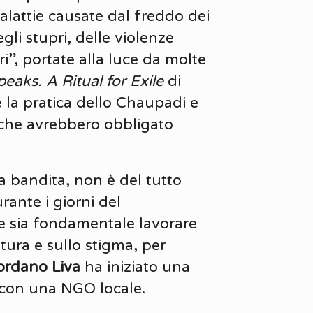
alattie causate dal freddo dei
li stupri, delle violenze
i”, portate alla luce da molte
eaks. A Ritual for Exile
di
e la pratica dello Chaupadi e
o che avrebbero obbligato
ta bandita, non è del tutto
ante i giorni del
e sia fondamentale lavorare
ltura e sullo stigma, per
ordano Liva
ha iniziato una
 con una NGO locale.