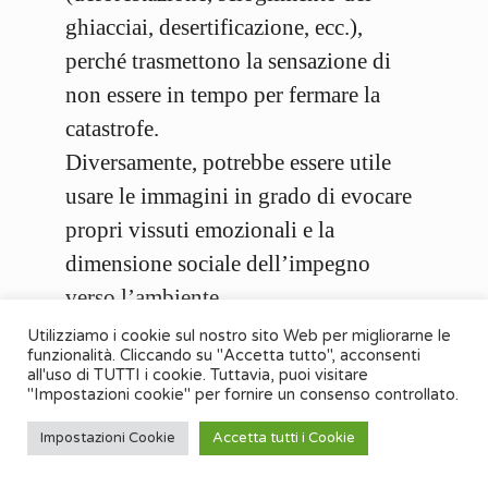
ghiacciai, desertificazione, ecc.),
perché trasmettono la sensazione di
non essere in tempo per fermare la
catastrofe.
Diversamente, potrebbe essere utile
usare le immagini in grado di evocare
propri vissuti emozionali e la
dimensione sociale dell’impegno
verso l’ambiente.
Inoltre, il
linguaggio figurato
è
Utilizziamo i cookie sul nostro sito Web per migliorarne le
funzionalità. Cliccando su "Accetta tutto", acconsenti
importantissimo: le parole possono
all'uso di TUTTI i cookie. Tuttavia, puoi visitare
"Impostazioni cookie" per fornire un consenso controllato.
essere in grado di attivare
raffigurazioni mentali. Questo è vero
Impostazioni Cookie
Accetta tutti i Cookie
in particolare per le
metafore
, che