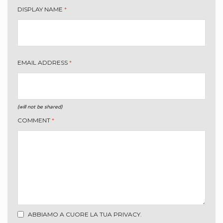
DISPLAY NAME
*
EMAIL ADDRESS
*
(will not be shared)
COMMENT
*
ABBIAMO A CUORE LA TUA PRIVACY.