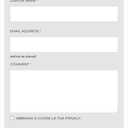
DISPLAY NAME
*
EMAIL ADDRESS
*
(will not be shared)
COMMENT
*
ABBIAMO A CUORE LA TUA PRIVACY.