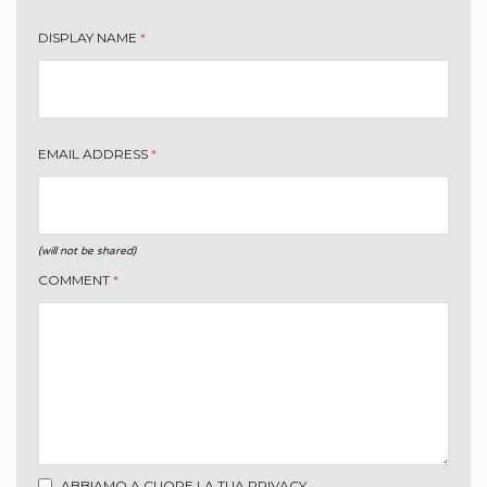
DISPLAY NAME
*
EMAIL ADDRESS
*
(will not be shared)
COMMENT
*
ABBIAMO A CUORE LA TUA PRIVACY.