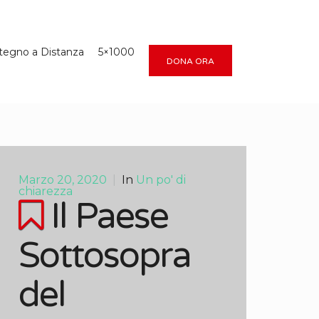
tegno a Distanza
5×1000
DONA ORA
Marzo 20, 2020
|
In
Un po' di
chiarezza
Il Paese
Sottosopra
del