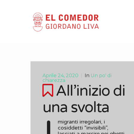
Aprile 24, 2020
|
In
Un po' di
chiarezza
All’inizio di
una svolta
migranti irregolari, i
cosiddetti “invisibili”,
lasciati a marcire nei ghetti