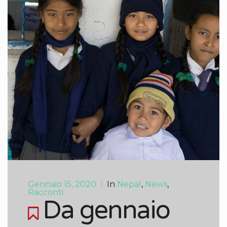
Gennaio 15, 2020
|
In
Nepal
,
News
,
Racconti
Da gennaio