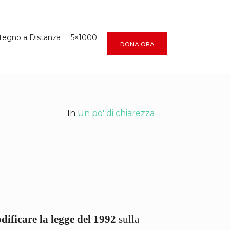
tegno a Distanza
5×1000
DONA ORA
In
Un po' di chiarezza
dificare la legge del 1992
sulla