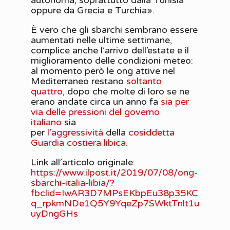
autonoma, soprattutto dalla Tunisia
oppure da Grecia e Turchia».
È vero che gli sbarchi sembrano essere
aumentati nelle ultime settimane,
complice anche l’arrivo dell’estate e il
miglioramento delle condizioni meteo:
al momento però le ong attive nel
Mediterraneo restano
soltanto
quattro
, dopo che molte di loro se ne
erano andate circa un anno fa
sia per
via delle pressioni del governo
italiano
sia
per
l’aggressività
della
cosiddetta
Guardia costiera libica.
Link all’articolo originale:
https://www.ilpost.it/2019/07/08/ong-
sbarchi-italia-libia/?
fbclid=IwAR3D7MPsEKbpEu38p35KC
q_rpkmNDe1Q5Y9YqeZp7SWktTnlt1u
uyDngGHs