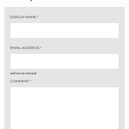
DISPLAY NAME
*
EMAIL ADDRESS
*
(will not be shared)
COMMENT
*