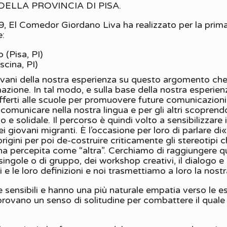
ELLA PROVINCIA DI PISA.
, El Comedor Giordano Liva ha realizzato per la prima 
e:
 (Pisa, PI)
scina, PI)
ovani della nostra esperienza su questo argomento che to
zione. In tal modo, e sulla base della nostra esperienz
offerti alle scuole per promuovere future comunicazioni tr
omunicare nella nostra lingua e per gli altri scopren
 solidale. Il percorso è quindi volto a sensibilizzare 
 giovani migranti. È l’occasione per loro di parlare di
 origini per poi de-costruire criticamente gli stereotip
a percepita come “altra”. Cerchiamo di raggiungere qu
 singole o di gruppo, dei workshop creativi, il dialogo e 
 e le loro definizioni e noi trasmettiamo a loro la nos
 sensibili e hanno una più naturale empatia verso le es
e provano un senso di solitudine per combattere il quale