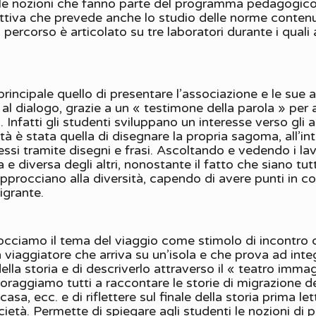
le nozioni che fanno parte del programma pedagogico 
ttiva che prevede anche lo studio delle norme contenut
ercorso è articolato su tre laboratori durante i quali af
incipale quello di presentare l’associazione e le sue att
al dialogo, grazie a un « testimone della parola » per as
. Infatti gli studenti sviluppano un interesse verso gli
vità è stata quella di disegnare la propria sagoma, all’i
si tramite disegni e frasi. Ascoltando e vedendo i lavo
e diversa degli altri, nonostante il fatto che siano tutt
pprocciano alla diversità, capendo di avere punti in com
igrante.
occiamo il tema del viaggio come stimolo di incontro c
 un viaggiatore che arriva su un’isola e che prova ad in
della storia e di descriverlo attraverso il « teatro imm
oraggiamo tutti a raccontare le storie di migrazione del
sa, ecc. e di riflettere sul finale della storia prima 
età. Permette di spiegare agli studenti le nozioni di p