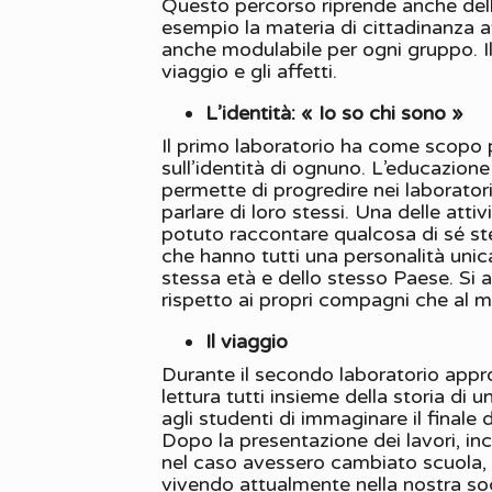
Questo percorso riprende anche del
esempio la materia di cittadinanza a
anche modulabile per ogni gruppo. Il p
viaggio e gli affetti.
L’identità: « Io so chi sono »
Il primo laboratorio ha come scopo pr
sull’identità di ognuno. L’educazione 
permette di progredire nei laboratori
parlare di loro stessi. Una delle atti
potuto raccontare qualcosa di sé stes
che hanno tutti una personalità unica 
stessa età e dello stesso Paese. Si a
rispetto ai propri compagni che al m
Il viaggio
Durante il secondo laboratorio appr
lettura tutti insieme della storia di
agli studenti di immaginare il finale 
Dopo la presentazione dei lavori, inc
nel caso avessero cambiato scuola, ca
vivendo attualmente nella nostra soci