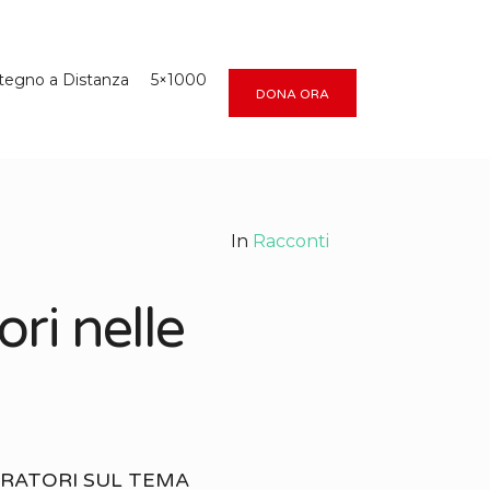
tegno a Distanza
5×1000
DONA ORA
In
Racconti
ori nelle
ORATORI SUL TEMA