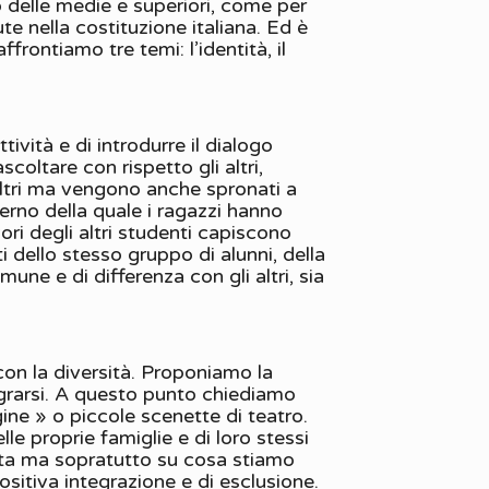
delle medie e superiori, come per
e nella costituzione italiana. Ed è
frontiamo tre temi: l’identità, il
ività e di introdurre il dialogo
coltare con rispetto gli altri,
 altri ma vengono anche spronati a
nterno della quale i ragazzi hanno
ri degli altri studenti capiscono
i dello stesso gruppo di alunni, della
une e di differenza con gli altri, sia
on la diversità. Proponiamo la
tegrarsi. A questo punto chiediamo
agine » o piccole scenette di teatro.
le proprie famiglie e di loro stessi
letta ma sopratutto su cosa stiamo
ositiva integrazione e di esclusione.