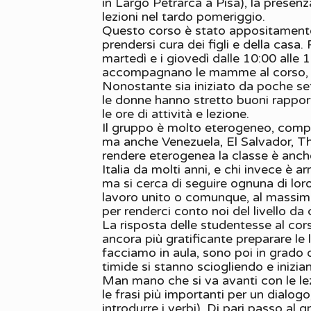
in Largo Petrarca a Pisa), la presen
lezioni nel tardo pomeriggio.
Questo corso è stato appositamente 
prendersi cura dei figli e della casa.
martedì e i giovedì dalle 10:00 alle 1
accompagnano le mamme al corso, dov
Nonostante sia iniziato da poche se
le donne hanno stretto buoni rapporti
le ore di attività e lezione.
Il gruppo è molto eterogeneo, compre
ma anche Venezuela, El Salvador, Thai
rendere eterogenea la classe è anche 
Italia da molti anni, e chi invece è a
ma si cerca di seguire ognuna di lo
lavoro unito o comunque, al massimo, 
per renderci conto noi del livello da c
La risposta delle studentesse al cor
ancora più gratificante preparare le
facciamo in aula, sono poi in grado 
timide si stanno sciogliendo e inizi
Man mano che si va avanti con le lezi
le frasi più importanti per un dialogo
introdurre i verbi). Di pari passo al