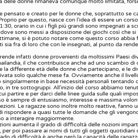
za delle donne rimaneva comunque molto limitata, forse 
pensato e creato per le donne che, soprattutto se cas
 Proprio per questo, nasce con l’idea di essere un corso m
1:30, orario in cui i figli più grandi sono impegnati a s
e sono messi a disposizione dei giochi così che si i
ttimane, si è potuto notare come questo corso abbia 
 sia fra di loro che con le insegnati, al punto da rend
nde infatti donne provenienti da moltissimi Paesi diver
landia, il che contribuisce anche ad uno scambio di cur
la differente età delle donne che partecipano, e le dive
rrivata solo qualche mese fa. Ovviamente anche il livello
ro singolarmente in base necessità personali tentando
in tre sottogruppi. All’inizio del corso abbiamo tenuto
ui partire e per darci delle linee guida sulle quali impos
so è sempre di entusiasmo, interesse e massima volont
 lezioni. Le ragazze sono inoltre molto reattive, fanno
di rispondere a quasi tutte le domande che gli vengon
ano a interagire maggiormente.
oni aumenta il grado di difficoltà delle nozioni impart
, per poi passare ai nomi di tutti gli oggetti quotidian
 grado di difficoltà è anche però la capacità delle rag