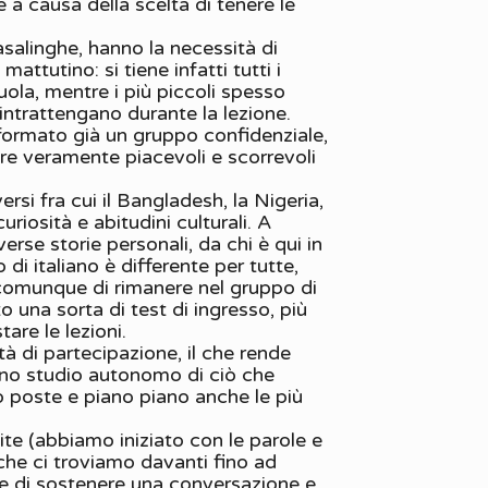
a causa della scelta di tenere le
alinghe, hanno la necessità di
attutino: si tiene infatti tutti i
cuola, mentre i più piccoli spesso
ntrattengano durante la lezione.
formato già un gruppo confidenziale,
ere veramente piacevoli e scorrevoli
si fra cui il Bangladesh, la Nigeria,
iosità e abitudini culturali. A
rse storie personali, da chi è qui in
 di italiano è differente per tutte,
 comunque di rimanere nel gruppo di
 una sorta di test di ingresso, più
tare le lezioni.
à di partecipazione, il che rende
 uno studio autonomo di ciò che
o poste e piano piano anche le più
ite (abbiamo iniziato con le parole e
i che ci troviamo davanti fino ad
azze di sostenere una conversazione e