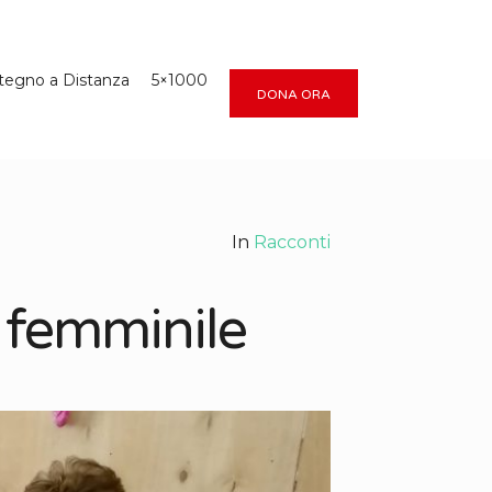
tegno a Distanza
5×1000
DONA ORA
In
Racconti
l femminile