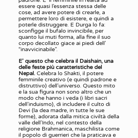
padrone. E’ il femminile in realtà ad
essere quasi l’essenza stessa delle
cose, ad avere potere di crearle, a
permettere loro di esistere, e quindi a
poterle distruggere. E Durga lo fa:
sconfigge il bufalo invincibile, per
quanto lui muti forma, alla fine il suo
corpo decollato giace ai piedi dell’
“inavvicinabile”.
E’ questo che celebra il Daishain, una
delle feste più caratteristiche del
Nepal.
Celebra lo Shakti, il potere
femminile creativo (e quindi padrone e
distruttivo) dell’universo. Questo mito
e la sua figura non sono altro che un
modo che hanno i veda (i libri sacri
dell’induismo), di includere il culto di
Devi (la dea madre, in tutte le sue
forme), adorata dalla mitica civiltà della
valle dell’Indo, nel contesto della
religione Brahmanica, maschilista come
il popolo di guerrieri che la praticava e