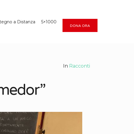
tegno a Distanza
5×1000
DONA ORA
In
Racconti
omedor”