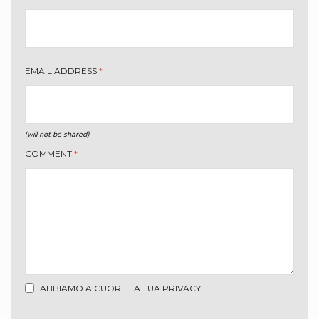
EMAIL ADDRESS
*
(will not be shared)
COMMENT
*
ABBIAMO A CUORE LA TUA PRIVACY.