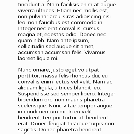
tincidunt a. Nam facilisis enim at augue
viverra ultrices. Etiam nec mollis est,
non pulvinar arcu. Cras adipiscing nisi
leo, non faucibus est commodo in.
Integer nec erat convallis, cursus
magna et, egestas odio. Donec nec
quam nibh. Nam ante ipsum,
sollicitudin sed augue sit amet,
accumsan accumsan felis. Vivamus
laoreet ligula mi.
Nunc ornare, justo eget volutpat
porttitor, massa felis rhoncus dui, eu
convallis enim lectus vel velit. Nam ac
aliquam ligula, ultrices blandit leo.
Suspendisse sed semper libero. Integer
bibendum orci non mauris pharetra
scelerisque. Nunc vitae tempor augue,
in condimentum mi. In eu velit
hendrerit, tempor tortor at, hendrerit
erat. Donec feugiat tristique turpis non
sagittis. Donec pharetra hendrerit