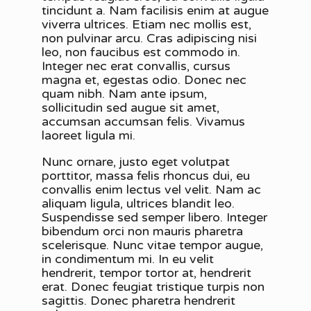
tincidunt a. Nam facilisis enim at augue
viverra ultrices. Etiam nec mollis est,
non pulvinar arcu. Cras adipiscing nisi
leo, non faucibus est commodo in.
Integer nec erat convallis, cursus
magna et, egestas odio. Donec nec
quam nibh. Nam ante ipsum,
sollicitudin sed augue sit amet,
accumsan accumsan felis. Vivamus
laoreet ligula mi.
Nunc ornare, justo eget volutpat
porttitor, massa felis rhoncus dui, eu
convallis enim lectus vel velit. Nam ac
aliquam ligula, ultrices blandit leo.
Suspendisse sed semper libero. Integer
bibendum orci non mauris pharetra
scelerisque. Nunc vitae tempor augue,
in condimentum mi. In eu velit
hendrerit, tempor tortor at, hendrerit
erat. Donec feugiat tristique turpis non
sagittis. Donec pharetra hendrerit