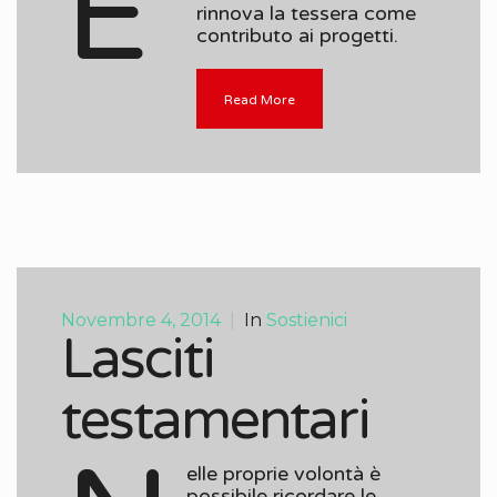
E’
rinnova la tessera come
contributo ai progetti.
Read More
Novembre 4, 2014
|
In
Sostienici
Lasciti
testamentari
elle proprie volontà è
possibile ricordare le