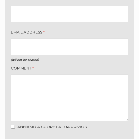
EMAIL ADDRESS
*
(will not be shared)
COMMENT
*
ABBIAMO A CUORE LA TUA PRIVACY.