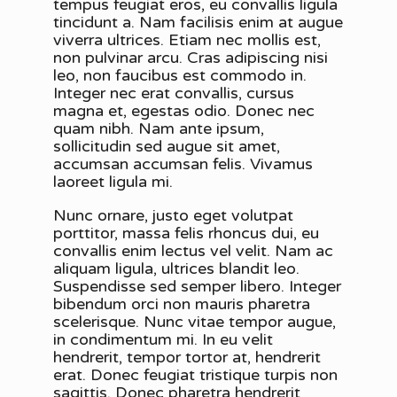
tempus feugiat eros, eu convallis ligula
tincidunt a. Nam facilisis enim at augue
viverra ultrices. Etiam nec mollis est,
non pulvinar arcu. Cras adipiscing nisi
leo, non faucibus est commodo in.
Integer nec erat convallis, cursus
magna et, egestas odio. Donec nec
quam nibh. Nam ante ipsum,
sollicitudin sed augue sit amet,
accumsan accumsan felis. Vivamus
laoreet ligula mi.
Nunc ornare, justo eget volutpat
porttitor, massa felis rhoncus dui, eu
convallis enim lectus vel velit. Nam ac
aliquam ligula, ultrices blandit leo.
Suspendisse sed semper libero. Integer
bibendum orci non mauris pharetra
scelerisque. Nunc vitae tempor augue,
in condimentum mi. In eu velit
hendrerit, tempor tortor at, hendrerit
erat. Donec feugiat tristique turpis non
sagittis. Donec pharetra hendrerit