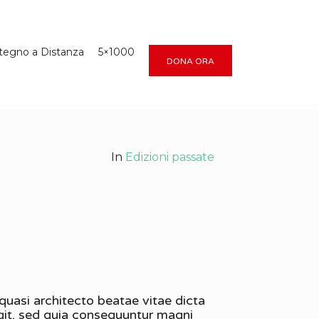
tegno a Distanza
5×1000
DONA ORA
In
Edizioni passate
quasi architecto beatae vitae dicta
git, sed quia consequuntur magni