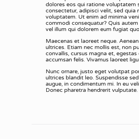
dolores eos qui ratione voluptatem 
consectetur, adipisci velit, sed qu
voluptatem. Ut enim ad minima venia
commodi consequatur? Quis autem vel
vel illum qui dolorem eum fugiat quo
Maecenas et laoreet neque. Aenean te
ultrices. Etiam nec mollis est, non p
convallis, cursus magna et, egestas
accumsan felis. Vivamus laoreet ligu
Nunc ornare, justo eget volutpat port
ultrices blandit leo. Suspendisse se
augue, in condimentum mi. In eu velit
Donec pharetra hendrerit vulputate.