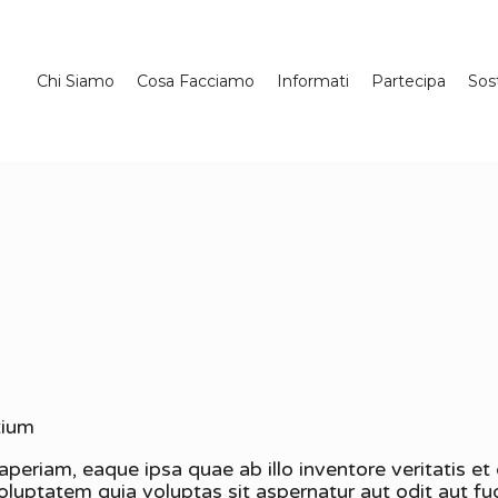
Chi Siamo
Cosa Facciamo
Informati
Partecipa
Sos
tium
eriam, eaque ipsa quae ab illo inventore veritatis et 
uptatem quia voluptas sit aspernatur aut odit aut fu