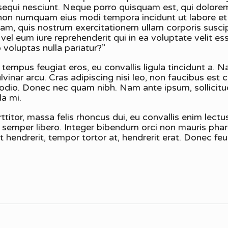
sequi nesciunt. Neque porro quisquam est, qui dolorem
ia non numquam eius modi tempora incidunt ut labore 
m, quis nostrum exercitationem ullam corporis suscipit
 eum iure reprehenderit qui in ea voluptate velit es
 voluptas nulla pariatur?”
mpus feugiat eros, eu convallis ligula tincidunt a. Na
ulvinar arcu. Cras adipiscing nisi leo, non faucibus es
 odio. Donec nec quam nibh. Nam ante ipsum, sollicit
la mi.
titor, massa felis rhoncus dui, eu convallis enim lectus
d semper libero. Integer bibendum orci non mauris pha
 hendrerit, tempor tortor at, hendrerit erat. Donec feugi