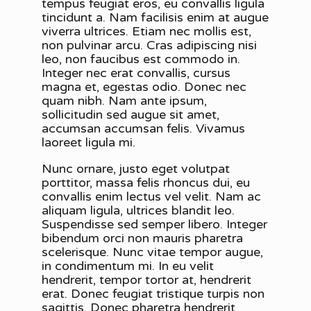
tempus feugiat eros, eu convallis ligula
tincidunt a. Nam facilisis enim at augue
viverra ultrices. Etiam nec mollis est,
non pulvinar arcu. Cras adipiscing nisi
leo, non faucibus est commodo in.
Integer nec erat convallis, cursus
magna et, egestas odio. Donec nec
quam nibh. Nam ante ipsum,
sollicitudin sed augue sit amet,
accumsan accumsan felis. Vivamus
laoreet ligula mi.
Nunc ornare, justo eget volutpat
porttitor, massa felis rhoncus dui, eu
convallis enim lectus vel velit. Nam ac
aliquam ligula, ultrices blandit leo.
Suspendisse sed semper libero. Integer
bibendum orci non mauris pharetra
scelerisque. Nunc vitae tempor augue,
in condimentum mi. In eu velit
hendrerit, tempor tortor at, hendrerit
erat. Donec feugiat tristique turpis non
sagittis. Donec pharetra hendrerit